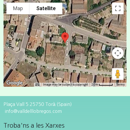
Map
Satellite
Image may be subject to copyright
Terms
20 m
Plaça Vall 5 25750 Torà (Spain)
info@valldelllobregos.com
Troba'ns a les Xarxes