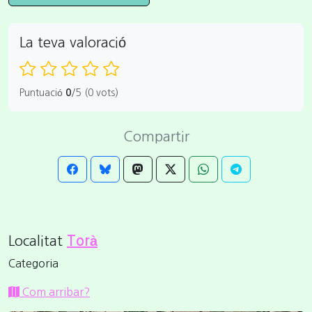
La teva valoració
Puntuació
0
/5 (0 vots)
Compartir
Localitat
Torà
Categoria
Com arribar?