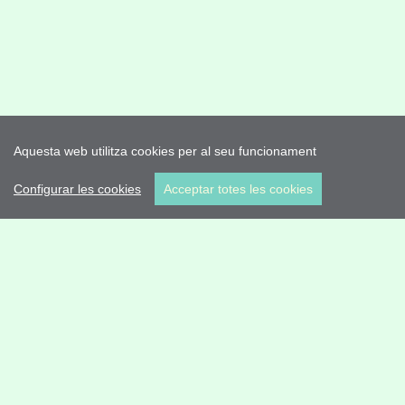
Aquesta web utilitza cookies per al seu funcionament
Configurar les cookies
Acceptar totes les cookies
Plaça Vall 5 25750 Torà (Spain)
info@valldelllobregos.com
Troba'ns a les Xarxes
ver. 5 2025
Editar consentiment de cookies
Desenvolupat per
cdnet