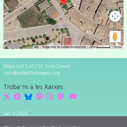
Image may be subject to copyright
Terms
20 m
Plaça Vall 5 25750 Torà (Spain)
info@valldelllobregos.com
Troba'ns a les Xarxes
ver. 5 2025
Edit cookie consent