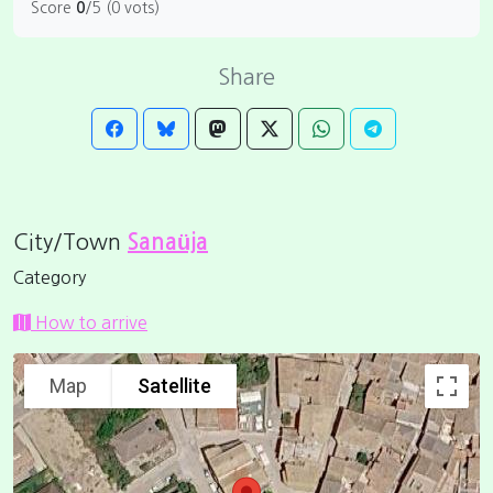
Score
0
/5 (0 vots)
Share
City/Town
Sanaüja
Category
How to arrive
Map
Satellite