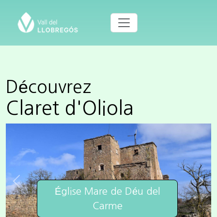
Découvrez
Claret d'Oliola
Previous
Next
Église Mare de Déu del
Carme