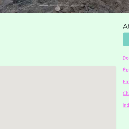
At
Do
Ég
Er
Ch
Ind