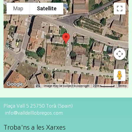
Map
Satellite
Image may be subject to copyright
Terms
20 m
Plaça Vall 5 25750 Torà (Spain)
info@valldelllobregos.com
Troba'ns a les Xarxes