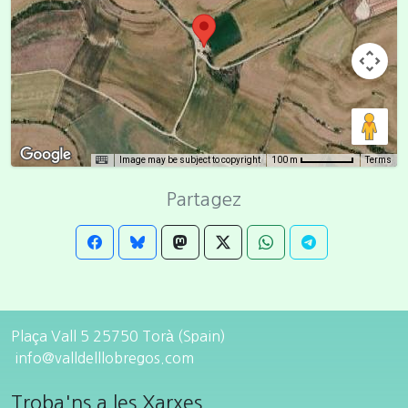
Image may be subject to copyright
Terms
100 m
Partagez
Plaça Vall 5 25750 Torà (Spain)
info@valldelllobregos.com
Troba'ns a les Xarxes