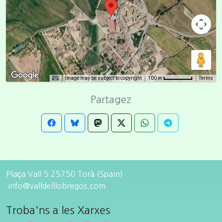
Image may be subject to copyright
Terms
100 m
Partagez
Plaça Vall 5 25750 Torà (Spain)
info@valldelllobregos.com
Troba'ns a les Xarxes