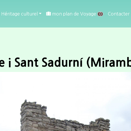
Héritage culturel
mon plan de Voyage
Contacter
0
e i Sant Sadurní (Miramb