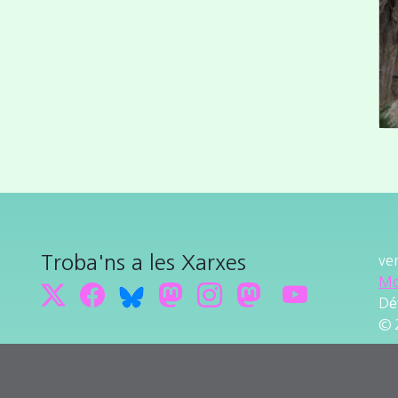
Troba'ns a les Xarxes
ve
Mo
Dé
© 