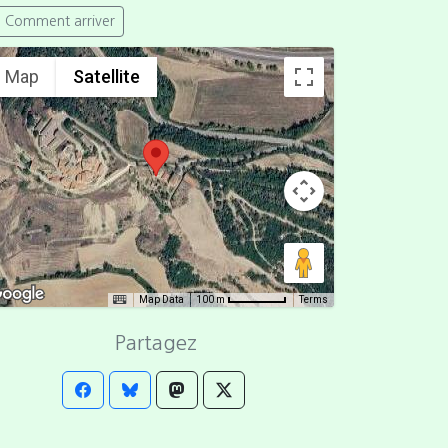
Comment arriver
Map
Satellite
Map Data
Terms
100 m
Partagez