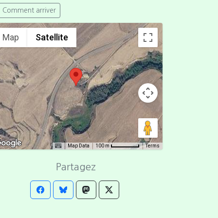
Comment arriver
Map
Satellite
Map Data
Terms
100 m
Partagez