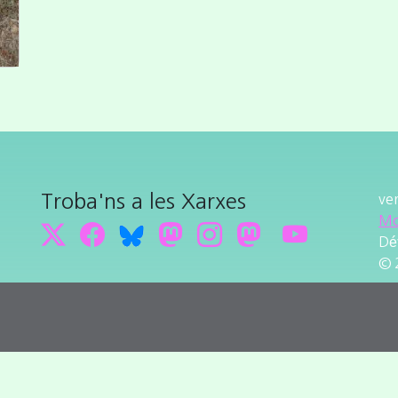
Troba'ns a les Xarxes
ve
Mo
Dé
© 