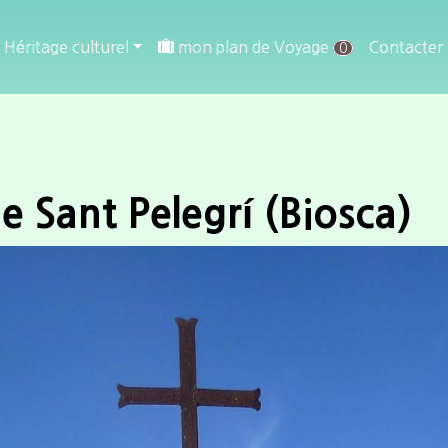
Héritage culturel
mon plan de Voyage
Contacter
0
e Sant Pelegrí (Biosca)