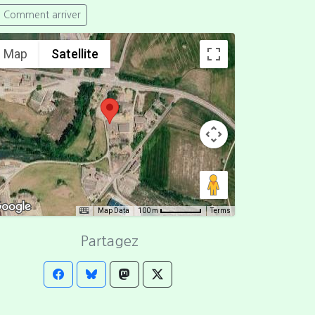
Comment arriver
Map
Satellite
Map Data
Terms
100 m
Partagez