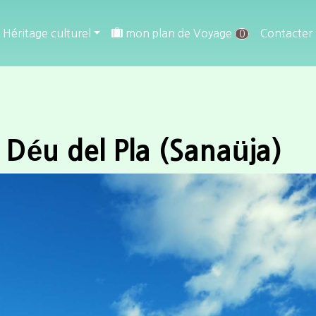
Héritage culturel
mon plan de Voyage
Contacter
0
 Déu del Pla (Sanaüja)