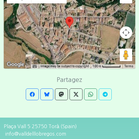
Image may be subject to copyright
Terms
100 m
Partagez
Plaça Vall 5 25750 Torà (Spain)
info@valldelllobregos.com