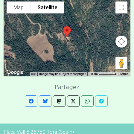
Map
Satellite
Image may be subject to copyright
Terms
100 m
Partagez
Plaça Vall 5 25750 Torà (Spain)