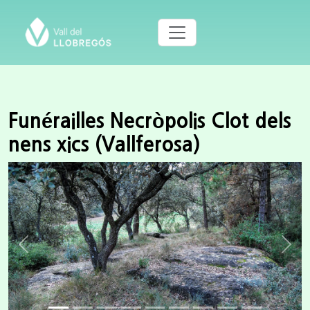
Funérailles Necròpolis Clot dels
nens xics (Vallferosa)
Previous
Next