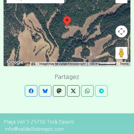
Image may be subject to copyright
Terms
100 m
Partagez
Plaça Vall 5 25750 Torà (Spain)
info@valldelllobregos.com