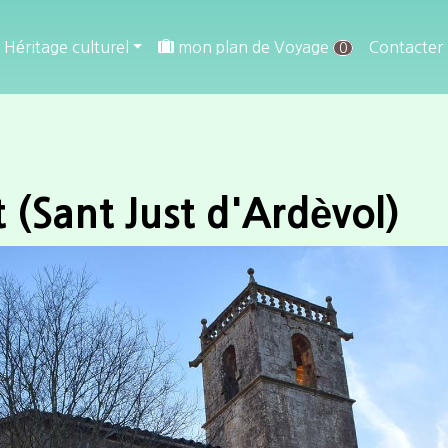
Héritage culturel
mon plan de Voyage
Contacter
0
t (Sant Just d'Ardèvol)