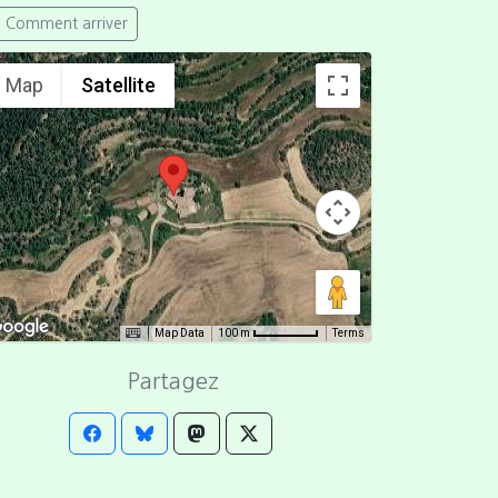
Comment arriver
Map
Satellite
Map Data
Terms
100 m
Partagez