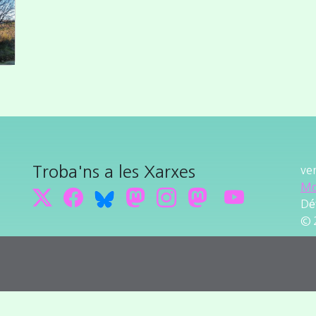
Troba'ns a les Xarxes
ve
Mo
Dé
© 