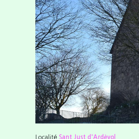
Previous
Localité
Sant Just d'Ardèvol