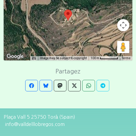
Image may be subject to copyright
Terms
100 m
Partagez
Plaça Vall 5 25750 Torà (Spain)
info@valldelllobregos.com