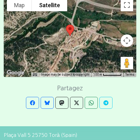
Map
Satellite
Image may be subject to copyright
Terms
100 m
Partagez
Plaça Vall 5 25750 Torà (Spain)