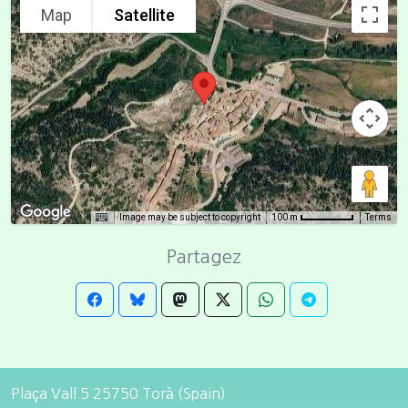
Map
Satellite
Image may be subject to copyright
Terms
100 m
Partagez
Plaça Vall 5 25750 Torà (Spain)