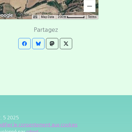
Map Data
Terms
200 m
Partagez
r. 5 2025
difier le consentement aux cookies
veloppé par
cdnet