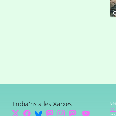
Troba'ns a les Xarxes
ve
Mo
Dé