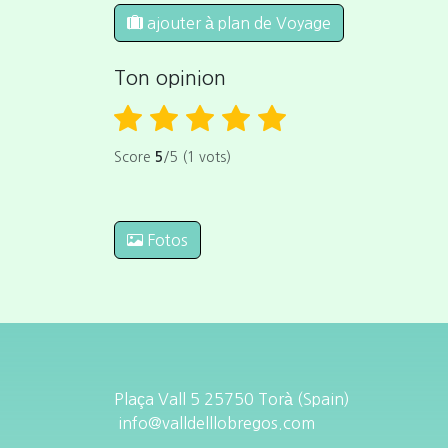
ajouter à plan de Voyage
Ton opinion
Score
5
/5 (1 vots)
Fotos
Plaça Vall 5 25750 Torà (Spain)
info@valldelllobregos.com