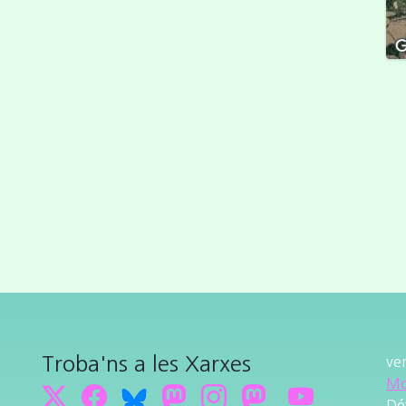
Troba'ns a les Xarxes
ve
Mo
Dé