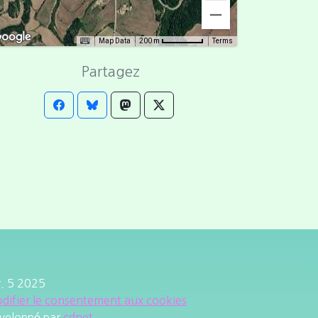
Map Data
Terms
200 m
Partagez
r. 5 2025
difier le consentement aux cookies
veloppé par
cdnet