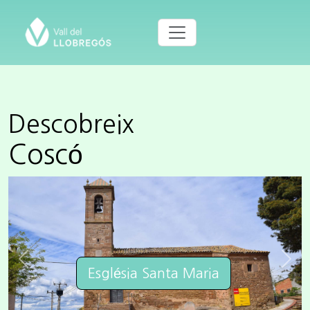
Descobreix
Coscó
Previous
Next
Església Santa Maria