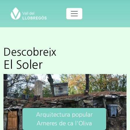
Descobreix
El Soler
Previous
Next
Arquitectura popular
Arneres de ca l'Oliva