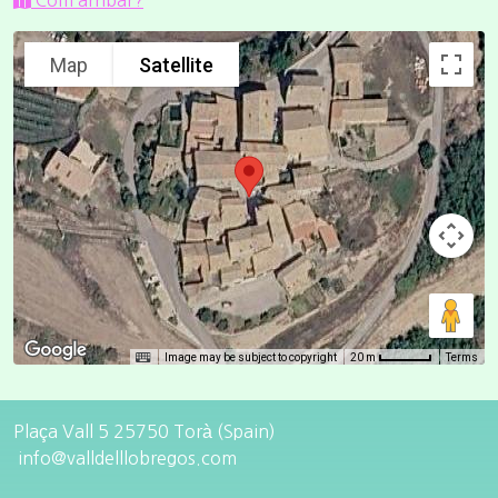
Com arribar?
Map
Satellite
Image may be subject to copyright
Terms
20 m
Plaça Vall 5 25750 Torà (Spain)
info@valldelllobregos.com