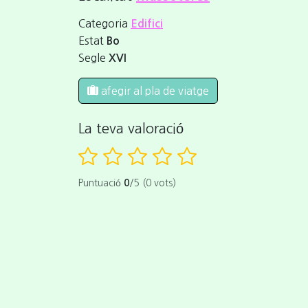
Categoria
Edifici
Estat
Bo
Segle
XVI
afegir al pla de viatge
La teva valoració
Puntuació
0
/5 (0 vots)