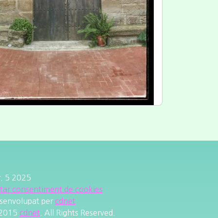
r. 5 2025
itar consentiment de cookies
senvolupat per
cdnet
2015
cdnet
. All Rights Reserved.