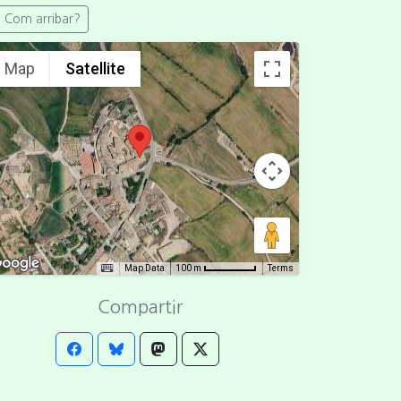
Com arribar?
Map
Satellite
Map Data
Terms
100 m
Compartir