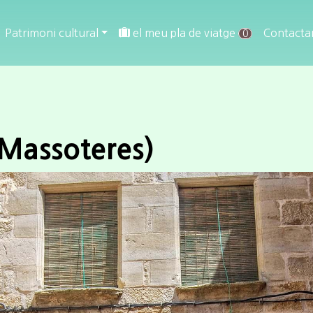
Patrimoni cultural
el meu pla de viatge
Contacta
0
 (Massoteres)