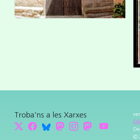
Troba'ns a les Xarxes
ve
Ed
De
© 