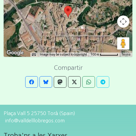
Image may be subject to copyright
Terms
100 m
Compartir
Plaça Vall 5 25750 Torà (Spain)
info@valldelllobregos.com
Troba'ns a les Xarxes