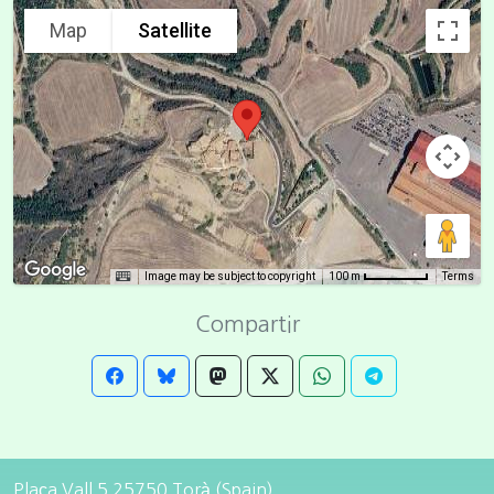
Map
Satellite
Image may be subject to copyright
Terms
100 m
Compartir
Plaça Vall 5 25750 Torà (Spain)