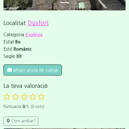
Localitat
Dusfort
Categoria
Església
Estat
Bo
Estil
Romànic
Segle
XII
afegir al pla de viatge
La teva valoració
Puntuació
0
/5 (0 vots)
Com arribar?