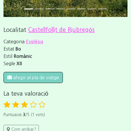
Localitat
Castellfollit de Riubregós
Categoria
Església
Estat
Bo
Estil
Romànic
Segle
XII
afegir al pla de viatge
La teva valoració
Puntuació
3
/5 (1 vots)
Com arribar?