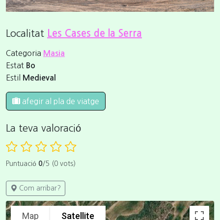
Localitat
Les Cases de la Serra
Categoria
Masia
Estat
Bo
Estil
Medieval
afegir al pla de viatge
La teva valoració
Puntuació
0
/5 (0 vots)
Com arribar?
Map
Satellite