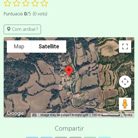
Puntuació
0
/5 (0 vots)
Com arribar?
Map
Satellite
Image may be subject to copyright
Terms
100 m
Compartir