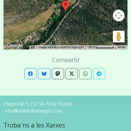
Image may be subject to copyright
Terms
100 m
Compartir
Plaça Vall 5 25750 Torà (Spain)
info@valldelllobregos.com
Troba'ns a les Xarxes