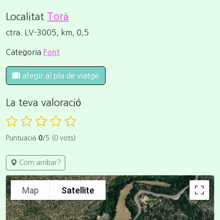
Localitat
Torà
ctra. LV-3005, km, 0,5
Categoria
Font
afegir al pla de viatge
La teva valoració
Puntuació
0
/5 (0 vots)
Com arribar?
Map
Satellite