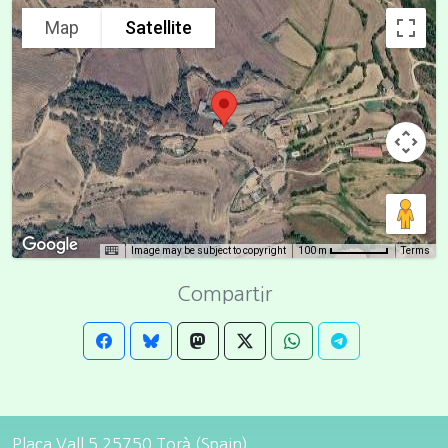
Map
Satellite
Image may be subject to copyright
Terms
100 m
Compartir
Plaça Vall 5 25750 Torà (Spain)