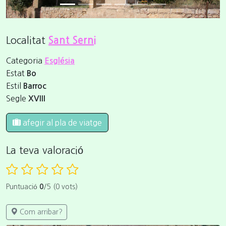
Localitat
Sant Serni
Categoria
Església
Estat
Bo
Estil
Barroc
Segle
XVIII
afegir al pla de viatge
La teva valoració
Puntuació
0
/5 (0 vots)
Com arribar?