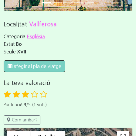
Localitat
Vallferosa
Categoria
Església
Estat
Bo
Segle
XVII
afegir al pla de viatge
La teva valoració
Puntuació
3
/5 (1 vots)
Com arribar?