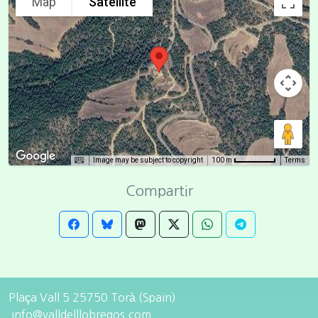
Map
Satellite
Image may be subject to copyright
Terms
100 m
Compartir
Plaça Vall 5 25750 Torà (Spain)
info@valldelllobregos.com