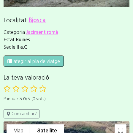
Localitat
Biosca
Categoria
Jaciment romà
Estat
Ruïnes
Segle
II a.C
afegir al pla de viatge
La teva valoració
Puntuació
0
/5 (0 vots)
Com arribar?
Map
Satellite