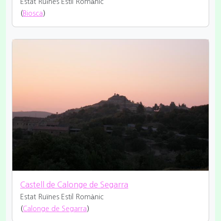
Estat Ruïnes
Estil Romànic
(
Biosca
)
Castell de Calonge de Segarra
Estat Ruïnes
Estil Romànic
(
Calonge de Segarra
)