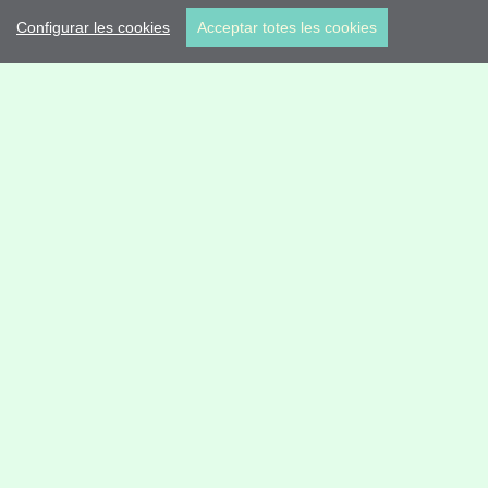
Configurar les cookies
Acceptar totes les cookies
Castell de Mirambell
Estat Ruïnes
Estil Romànic
(
Mirambell
)