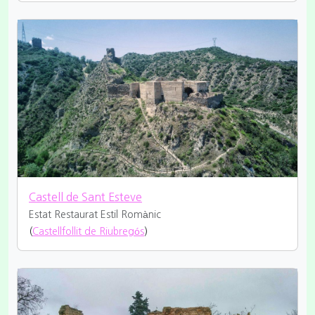
Castell de Sant Esteve
Estat Restaurat
Estil Romànic
(
Castellfollit de Riubregós
)