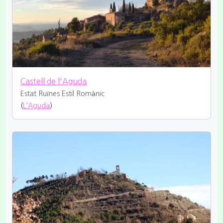
Castell de l'Aguda
Estat Ruïnes
Estil Romànic
(
L'Aguda
)