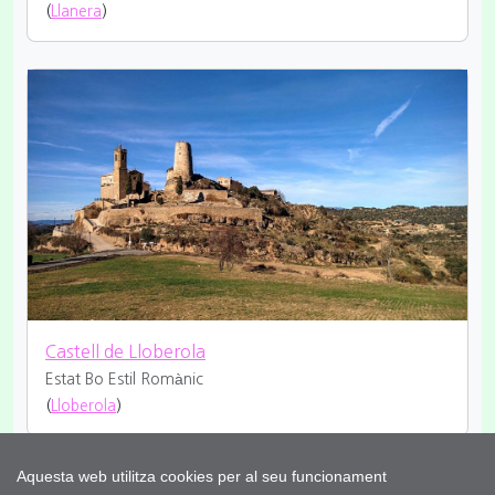
(
Llanera
)
Castell de Lloberola
Estat Bo
Estil Romànic
(
Lloberola
)
Aquesta web utilitza cookies per al seu funcionament