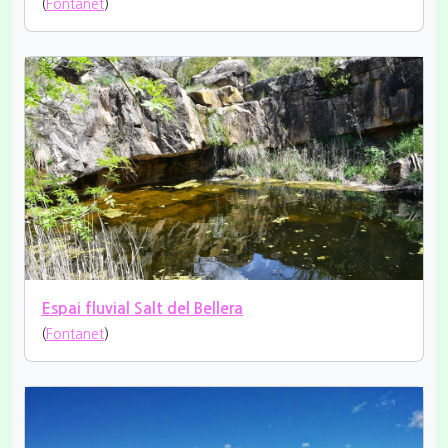
(
Fontanet
)
Espai fluvial Salt del Bellera
(
Fontanet
)