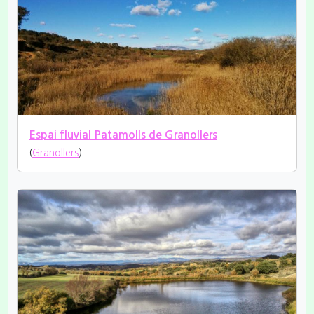
Espai fluvial Patamolls de Granollers
(
Granollers
)