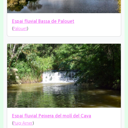
Espai fluvial Bassa de Palouet
(
Palouet
)
Espai fluvial Peixera del molí del Cava
(
Puig-Arner
)