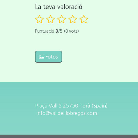
La teva valoració
Puntuació
0
/5 (0 vots)
Fotos
Plaça Vall 5 25750 Torà (Spain)
info@valldelllobregos.com