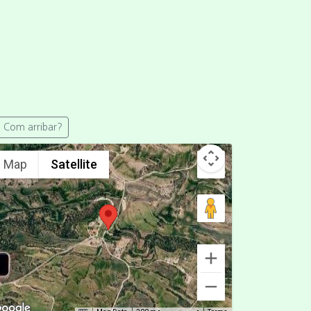
Com arribar?
Map
Satellite