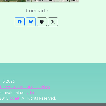
Map Data
Terms
200 m
Compartir
r. 5 2025
itar consentiment de cookies
senvolupat per
cdnet
2015
cdnet
. All Rights Reserved.