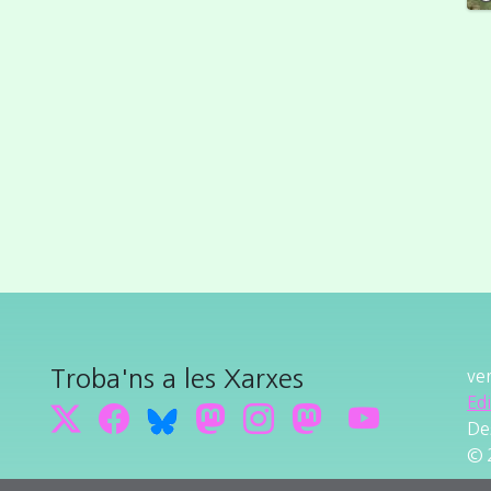
Troba'ns a les Xarxes
ve
Ed
De
© 