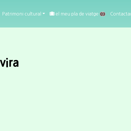
Patrimoni cultural
el meu pla de viatge
Contacta
0
vira