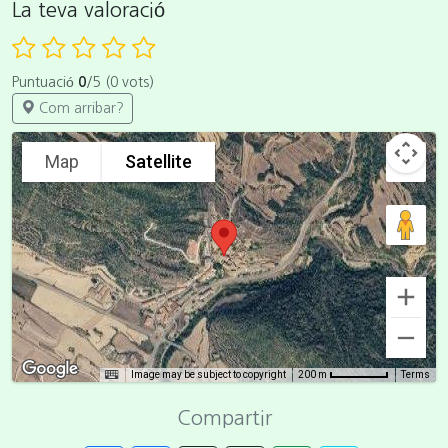
La teva valoració
Puntuació
0
/5 (0 vots)
Com arribar?
Map
Satellite
Image may be subject to copyright
Terms
200 m
Compartir