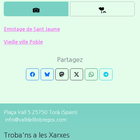
Ermitage de Sant Jaume
Vieille ville Poble
Partagez
Plaça Vall 5 25750 Torà (Spain)
info@valldelllobregos.com
Troba'ns a les Xarxes