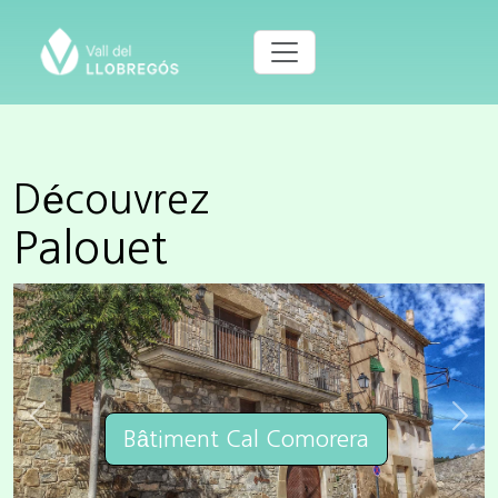
Découvrez
Palouet
Previous
Next
Bâtiment Cal Comorera