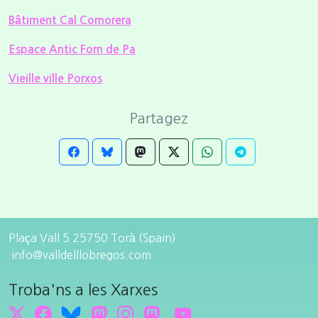
Bâtiment Cal Comorera
Espace Antic Forn de Pa
Vieille ville Porxos
Partagez
Plaça Vall 5 25750 Torà (Spain)
info@valldelllobregos.com
Troba'ns a les Xarxes