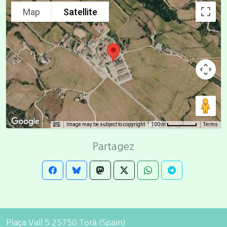
Map
Satellite
Image may be subject to copyright
Terms
100 m
Partagez
Plaça Vall 5 25750 Torà (Spain)