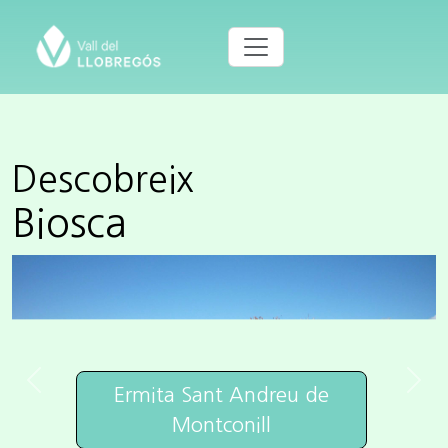
Descobreix
Biosca
Previous
Next
Ermita Sant Andreu de
Montconill