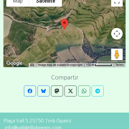
Map
Satellite
Image may be subject to copyright
Terms
100 m
Compartir
Plaça Vall 5 25750 Torà (Spain)
info@valldelllobregos.com