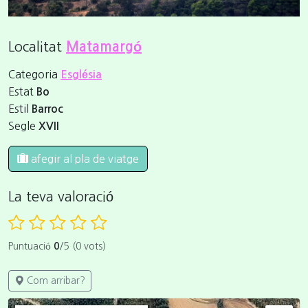
Localitat
Matamargó
Categoria
Església
Estat
Bo
Estil
Barroc
Segle
XVII
afegir al pla de viatge
La teva valoració
Puntuació
0
/5 (0 vots)
Com arribar?