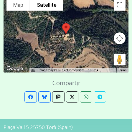
Map
Satellite
Image may be subject to copyright
Terms
100 m
Compartir
Plaça Vall 5 25750 Torà (Spain)