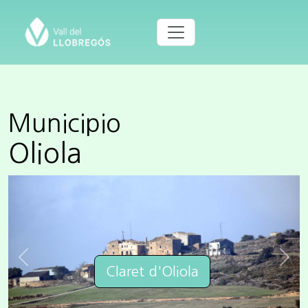
Municipio
Oliola
Previous
Next
Claret d'Oliola