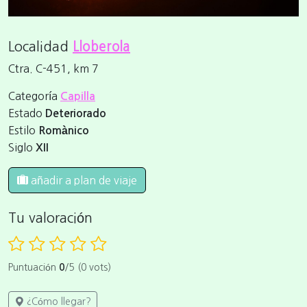
Localidad
Lloberola
Ctra. C-451, km 7
Categoría
Capilla
Estado
Deteriorado
Estilo
Romànico
Siglo
XII
añadir a plan de viaje
Tu valoración
Puntuación
0
/5 (0 vots)
¿Cómo llegar?