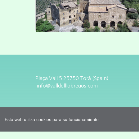
Plaça Vall 5 25750 Torà (Spain)
info@valldelllobregos.com
Esta web utiliza cookies para su funcionamiento