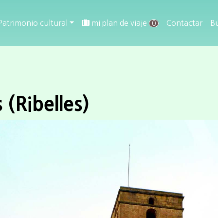
Patrimonio cultural
mi plan de viaje
Contactar
B
0
s (Ribelles)