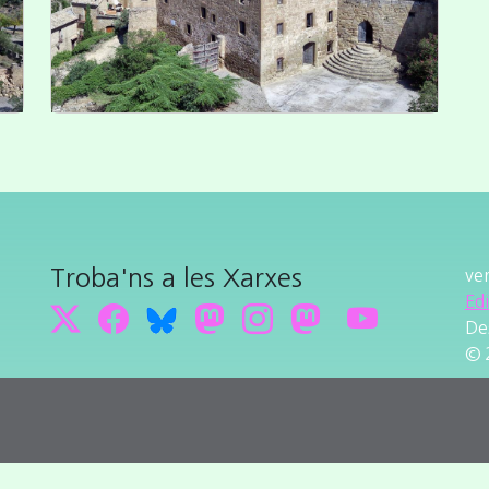
Troba'ns a les Xarxes
ve
Ed
De
© 