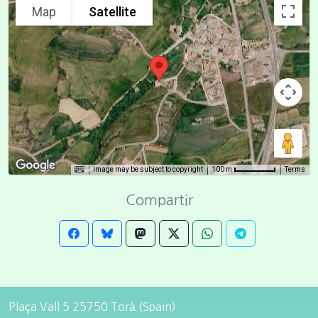
Map
Satellite
Image may be subject to copyright
Terms
100 m
Compartir
Plaça Vall 5 25750 Torà (Spain)