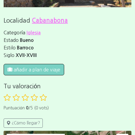
Localidad
Cabanabona
Categoría
Iglesia
Estado
Bueno
Estilo
Barroco
Siglo
XVII-XVIII
añadir a plan de viaje
Tu valoración
Puntuación
0
/5 (0 vots)
¿Cómo llegar?