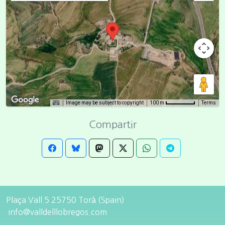
Image may be subject to copyright
Terms
100 m
Compartir
Plaça Vall 5 25750 Torà (Spain)
info@valldelllobregos.com