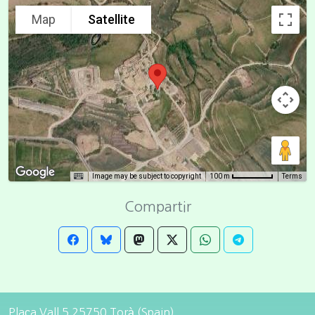
Map
Satellite
Image may be subject to copyright
Terms
100 m
Compartir
Plaça Vall 5 25750 Torà (Spain)