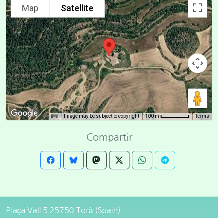
Map
Satellite
Image may be subject to copyright
Terms
100 m
Compartir
Plaça Vall 5 25750 Torà (Spain)